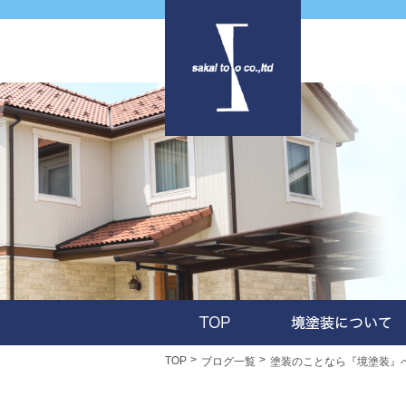
TOP
ブログ一覧
塗装のことなら『境塗装』