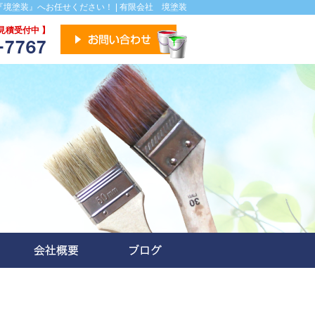
境塗装』へお任せください！ | 有限会社 境塗装
見積受付中 】